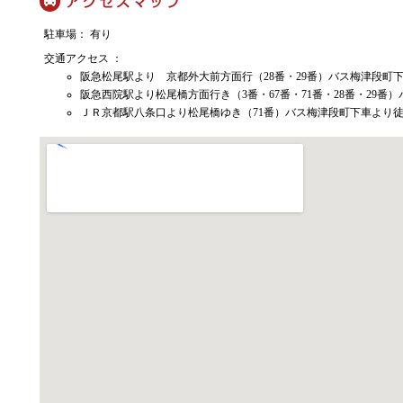
駐車場： 有り
交通アクセス ：
阪急松尾駅より 京都外大前方面行（28番・29番）バス梅津段町
阪急西院駅より松尾橋方面行き（3番・67番・71番・28番・29番
ＪＲ京都駅八条口より松尾橋ゆき（71番）バス梅津段町下車より徒