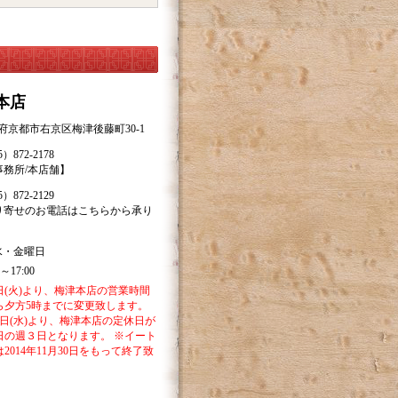
本店
府京都市右京区梅津後藤町30-1
872-2178
事務所/本店舗】
872-2129
り寄せのお電話はこちらから承り
水・金曜日
～17:00
月9日(火)より、梅津本店の営業時間
ら夕方5時までに変更致します。
25日(水)より、梅津本店の定休日が
日の週３日となります。 ※イート
2014年11月30日をもって終了致