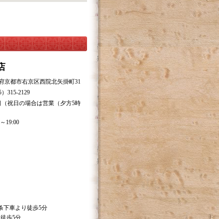
店
都府京都市右京区西院北矢掛町31
315-2129
日（祝日の場合は営業（夕方5時
～19:00
条下車より徒歩5分
徒歩5分