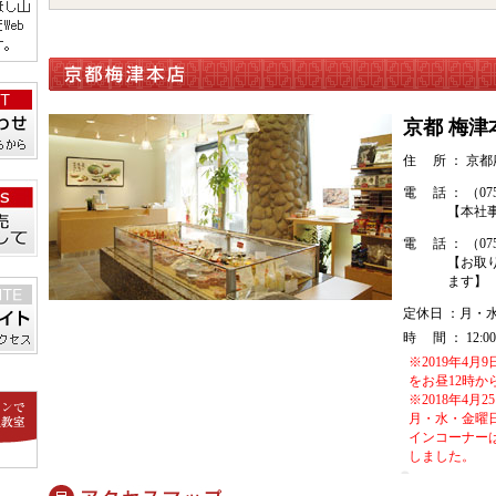
京都 梅津
住 所 ： 京都
電 話 ： （075）
【本社
電 話 ： （075）
【お取
ます】
定休日 ：月・
時 間 ： 12:00
※2019年4
をお昼12時か
※2018年4月
月・水・金曜
インコーナーは
しました。